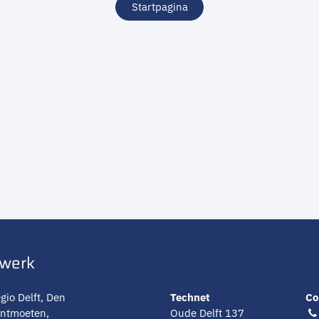
Startpagina
twerk
gio Delft, Den
Technet
Co
ontmoeten,
Oude Delft 137